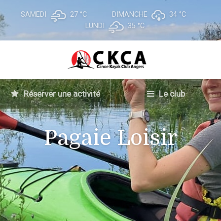
SAMEDI
27 °
C
DIMANCHE
34 °
C
LUNDI
35 °
C
Réserver une activité
Le club
Pagaie Loisir