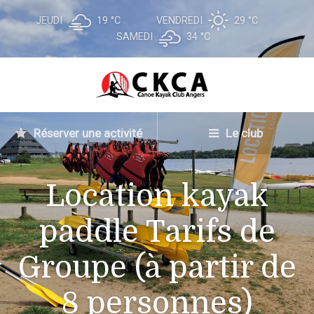
JEUDI
19 °
C
VENDREDI
29 °
C
SAMEDI
34 °
C
Réserver une activité
Le club
Location kayak
paddle Tarifs de
Groupe (à partir de
8 personnes)